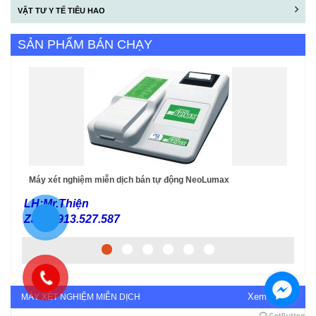
VẬT TƯ Y TẾ TIÊU HAO
SẢN PHẨM BÁN CHẠY
Máy xét nghiệm miễn dịch bán tự động NeoLumax
Má
LH:Mr.Thiện
Zalo:0913.527.587
Xem tất cả
MÁY XÉT NGHIỆM MIỄN DỊCH