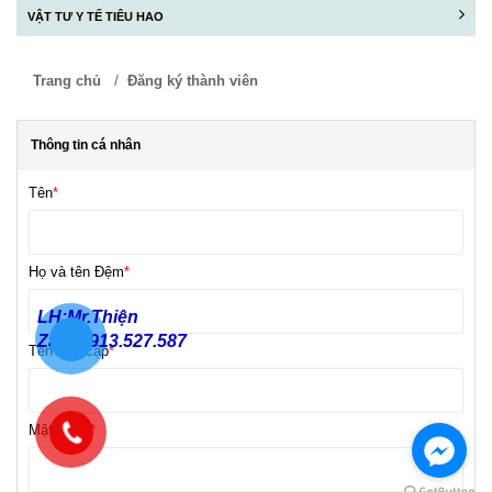
VẬT TƯ Y TẾ TIÊU HAO
/
Trang chủ
Đăng ký thành viên
Thông tin cá nhân
Tên
*
Họ và tên Đệm
*
LH:Mr.Thiện
Zalo:0913.527.587
Tên truy cập
*
Mật Khẩu
*