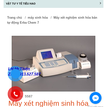
VẬT TƯ Y TẾ TIÊU HAO
/
/
Trang chủ
máy sinh hóa
Máy xét nghiệm sinh hóa bán
tự động Erba Chem 7
LH:Mr.Thiện
Zalo:0913.527.587
Lượt xem:
5587
Máy xét nghiệm sinh hóa