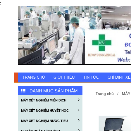
;
TRANG CHỦ
GIỚI THIỆU
TIN TỨC
CHỈ ĐỊNH X
DANH MỤC SẢN PHẨM
/
Trang chủ
MÁY 
MÁY XÉT NGHIỆM MIỄN DỊCH
MÁY XÉT NGHIỆM HUYẾT HỌC
MÁY XÉT NGHIỆM NƯỚC TIỂU