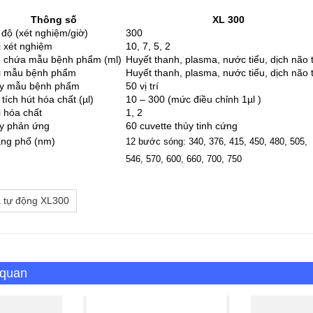
Thông số
XL 300
 độ (xét nghiệm/giờ)
300
i xét nghiệm
10, 7, 5, 2
 chứa mẫu bệnh phẩm (ml)
Huyết thanh, plasma, nước tiểu, dịch não 
i mẫu bệnh phẩm
Huyết thanh, plasma, nước tiểu, dịch não 
y mẫu bệnh phẩm
50 vị trí
tích hút hóa chất (µl)
10 – 300 (mức điều chỉnh 1µl )
i hóa chất
1, 2
y phản ứng
60 cuvette thủy tinh cứng
ng phổ (nm)
12 bước sóng: 340, 376, 415, 450, 480, 505,
546, 570, 600, 660, 700, 750
a tự động XL300
 quan