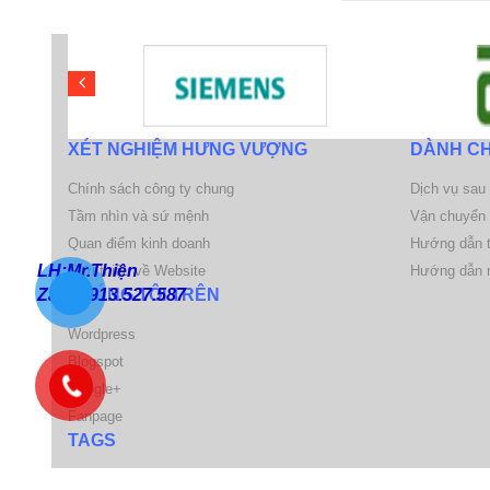
XÉT NGHIỆM HƯNG VƯỢNG
DÀNH C
Chính sách công ty chung
Dịch vụ sau
Tầm nhìn và sứ mệnh
Vận chuyển 
Quan điểm kinh doanh
Hướng dẫn t
LH:Mr.Thiện
Giới thiệu về Website
Hướng dẫn 
Zalo:0913.527.587
CHÚNG TÔI TRÊN
Wordpress
Blogspot
Google+
Fanpage
TAGS