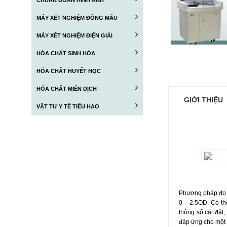
CHUẨN ĐOÁN HÌNH ẢNH
MÁY XÉT NGHIỆM ĐÔNG MÁU
MÁY XÉT NGHIỆM ĐIỆN GIẢI
HÓA CHẤT SINH HÓA
HÓA CHẤT HUYẾT HỌC
HÓA CHẤT MIỄN DỊCH
GIỚI THIỆU
VẬT TƯ Y TẾ TIÊU HAO
Phương pháp đo q
0 – 2.5OD. Có th
thông số cài đặt,
đáp ứng cho một 