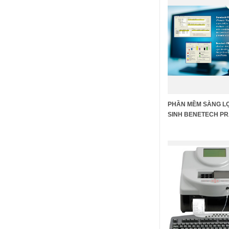
PHẦN MỀM SÀNG L
SINH BENETECH P