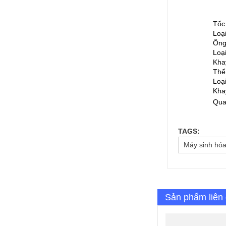
Tốc
Loạ
Ống
Loạ
Kha
Thể 
Loạ
Kha
Qua
TAGS:
Máy sinh hó
Sản phẩm liên