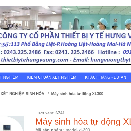
ÉT NGHIỆM
KIỂM CHUẨN XÉT NGHIỆM
KHÁCH HÀNG - DỰ ÁN
/
XÉT NGHIỆM SINH HÓA
Máy sinh hóa tự động XL300
Lượt xem:
6741
Máy sinh hóa tự động 
Mã sản phẩm :
model-xl-300